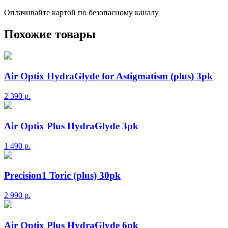
Оплачивайте картой по безопасному каналу
Похожие товары
Air Optix HydraGlyde for Astigmatism (plus) 3pk
2 390
р.
Air Optix Plus HydraGlyde 3pk
1 490
р.
Precision1 Toric (plus) 30pk
2 990
р.
Air Optix Plus HydraGlyde 6pk