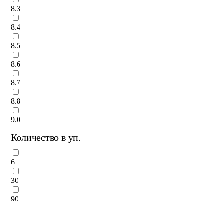
8.3
8.4
8.5
8.6
8.7
8.8
9.0
Количество в уп.
6
30
90