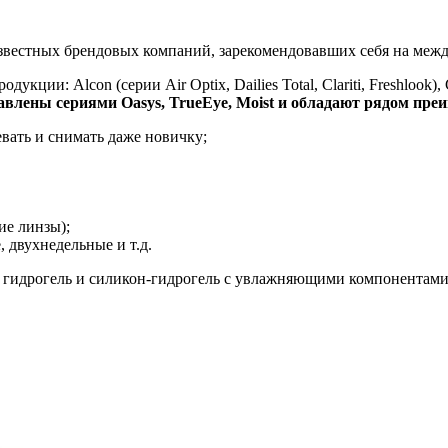
известных брендовых компаний, зарекомендовавших себя на меж
и: Alcon (серии Air Optix, Dailies Total, Clariti, Freshlook), Coo
авлены сериями Oasys, TrueEye, Moist и обладают рядом пре
вать и снимать даже новичку;
ие линзы);
 двухнедельные и т.д.
 гидрогель и силикон-гидрогель с увлажняющими компонентами,