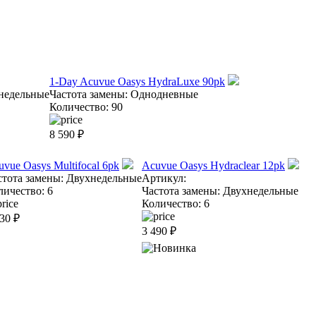
1-Day Acuvue Oasys HydraLuxe 90pk
недельные
Частота замены:
Однодневные
Количество:
90
8 590
₽
uvue Oasys Multifocal 6pk
Acuvue Oasys Hydraclear 12pk
стота замены:
Двухнедельные
Артикул:
личество:
6
Частота замены:
Двухнедельные
Количество:
6
630
₽
3 490
₽