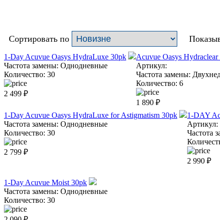
Сортировать по
Показыв
1-Day Acuvue Oasys HydraLuxe 30pk
Acuvue Oasys Hydraclear
Частота замены:
Однодневные
Артикул:
Количество:
30
Частота замены:
Двухне
Количество:
6
2 499
₽
1 890
₽
1-Day Acuvue Oasys HydraLuxe for Astigmatism 30pk
1-DAY Ac
Частота замены:
Однодневные
Артикул:
Количество:
30
Частота з
Количест
2 799
₽
2 990
₽
1-Day Acuvue Moist 30pk
Частота замены:
Однодневные
Количество:
30
2 090
₽