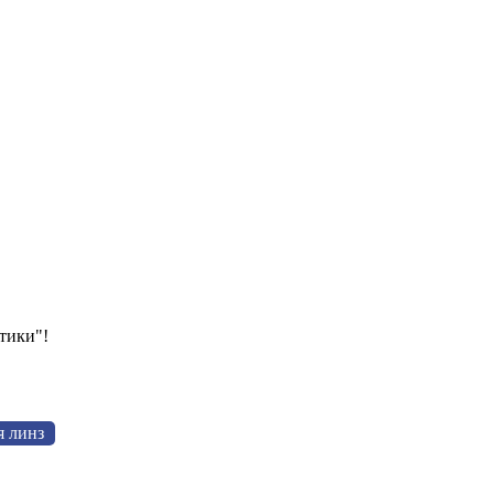
тики"!
я линз