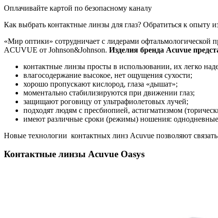
Оплачивайте картой по безопасному каналу
Как выбрать контактные линзы для глаз? Обратиться к опыту 
«Мир оптики» сотрудничает с лидерами офтальмологической продукци
ACUVUE от Johnson&Johnson.
Изделия бренда Acuvue предст
контактные линзы просты в использовании, их легко наде
влагосодержание высокое, нет ощущения сухости;
хорошо пропускают кислород, глаза «дышат»;
моментально стабилизируются при движении глаз;
защищают роговицу от ультрафиолетовых лучей;
подходят людям с пресбиопией, астигматизмом (торическ
имеют различные сроки (режимы) ношения: однодневные,
Новые технологии контактных линз Acuvue позволяют связать
Контактные линзы Acuvue Oasys