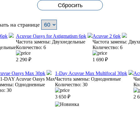
Сбросить
ать на странице
 6pk
Acuvue Oasys for Astigmatism 6pk
Acuvue 2 6pk
Частота замены:
Двухнедельные
Частота замены:
Двух
дельные
Количество:
6
Количество:
6
2 290
₽
1 690
₽
uvue Oasys Max 30pk
1-Day Acuvue Max Multifocal 30pk
Ac
1-DAY Acuvue Oasys Max
Частота замены:
Однодневные
Ча
амены:
Однодневные
Количество:
30
Ко
во:
30
3 650
₽
2 