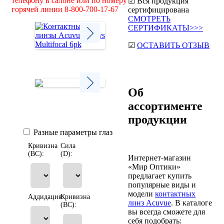
телефону в салоне или по номеру
☑ Вся продукция
горячей линии 8-800-700-17-67
сертифицирована
СМОТРЕТЬ
СЕРТИФИКАТЫ>>>
☑
ОСТАВИТЬ ОТЗЫВ
Next
Об
ассортименте
Next
продукции
Разные параметры глаз
Кривизна
Сила
(BC):
(D):
Интернет-магазин
«Мир Оптики»
предлагает купить
популярные виды и
модели
контактных
Аддидация:
Кривизна
линз Acuvue
. В каталоге
(BC):
вы всегда сможете для
себя подобрать: