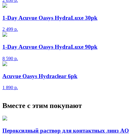
2 630
р.
1-Day Acuvue Oasys HydraLuxe 30pk
2 499
р.
1-Day Acuvue Oasys HydraLuxe 90pk
8 590
р.
Acuvue Oasys Hydraclear 6pk
1 890
р.
Вместе с этим покупают
Пероксидный раствор для контактных линз AO