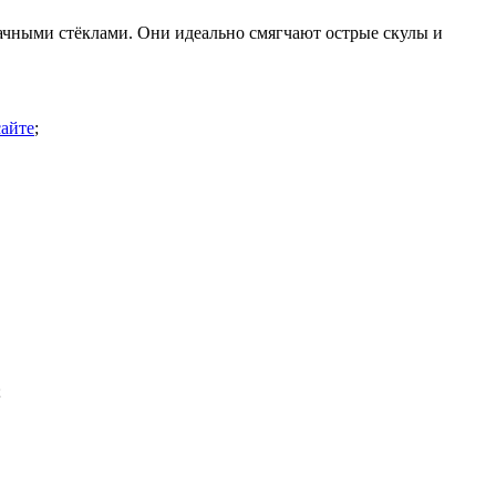
рачными стёклами. Они идеально смягчают острые скулы и
айте
;
;