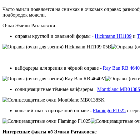
Часто эмили появляется на снимках в очковых оправах разноо
подбородок модели.
Очки Эмили Ратаковски:
оправы круглой и овальной формы -
Hickmann HI1109
и
T
вайфареры для зрения в чёрной оправе -
Ray Ban RB 464
солнцезащитные тёмные вайфареры -
Montblanc MB0138
кошачий глаз в прозрачной оправе -
Flamingo F1025
с сер
Интересные факты об Эмили Ратаковске