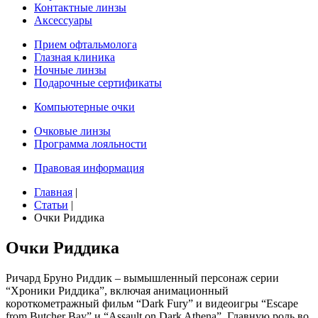
Контактные линзы
Аксессуары
Прием офтальмолога
Глазная клиника
Ночные линзы
Подарочные сертификаты
Компьютерные очки
Очковые линзы
Программа лояльности
Правовая информация
Главная
|
Статьи
|
Очки Риддика
Очки Риддика
Ричард Бруно Риддик – вымышленный персонаж серии
“Хроники Риддика”, включая анимационный
короткометражный фильм “Dark Fury” и видеоигры “Escape
from Butcher Bay” и “Assault on Dark Athena”. Главную роль во