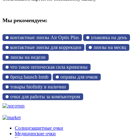
Мы рекомендуем:
контактные линзы Air Optix Plus
упаковка на день
контактные линзы для коррекции
линзы на месяц
линзы на недели
что такое оптическая сила кривизны
бренд bausch lomb
оправы для очков
товары biofinity в наличии
очки для работы за компьютером
Солнцезащитные очки
Медицинские очки