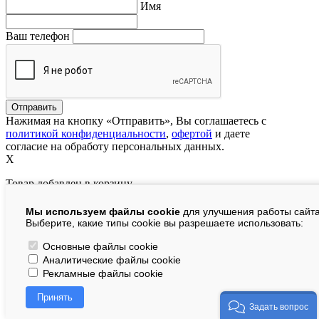
Имя
Ваш телефон
Нажимая на кнопку «Отправить», Вы соглашаетесь с
политикой конфиденциальности
,
офертой
и даете
согласие на обработу персональных данных.
X
Товар добавлен в корзину
Мы используем файлы cookie
для улучшения работы сайта
руб.
Выберите, какие типы cookie вы разрешаете использовать:
В корзине:
шт.
Основные файлы cookie
Аналитические файлы cookie
На сумму:
руб.
Рекламные файлы cookie
Перейти в корзину
Принять
Продолжить покупки
Задать вопрос