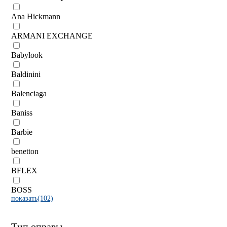
Ana Hickmann
ARMANI EXCHANGE
Babylook
Baldinini
Balenciaga
Baniss
Barbie
benetton
BFLEX
BOSS
показать(102)
Тип оправы