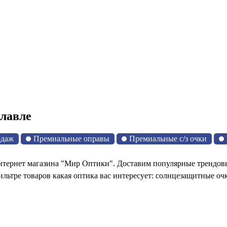
лавле
одаж
Премиальные оправы
Премиальные с/з очки
ернет магазина "Мир Оптики". Доставим популярные трендовые 
льтре товаров какая оптика вас интересует: солнцезащитные оч