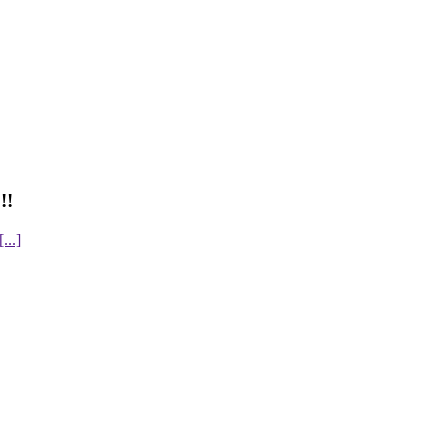
!!
[...]