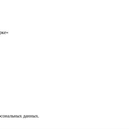
рке»
ерсональных данных.