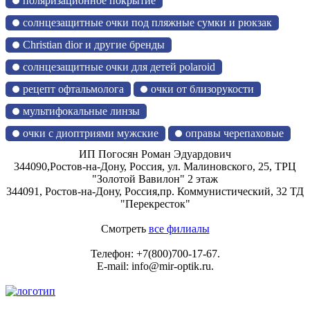
поляризационное покрытие
солнцезащитные очки под пляжные сумки и рюкзак
Christian dior и другие бренды
солнцезащитные очки для детей polaroid
рецепт офтальмолога
очки от близорукости
мультифокальные линзы
очки с диоптриями мужские
оправы черепаховые
ИП Погосян Роман Эдуардович
344090,
Ростов-на-Дону, Россия,
ул. Малиновского, 25, ТРЦ
"Золотой Вавилон" 2 этаж
344091,
Ростов-на-Дону, Россия,
пр. Коммунистический, 32 ТД
"Перекресток"
Смотреть
все филиалы
Телефон:
+7(800)700-17-67
.
E-mail:
info@mir-optik.ru
.