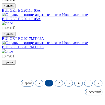
Купить
BULGET BG2011T 05A
10 490
₽
Купить
BULGET BG2017MT 02A
10 490
₽
Купить
Первая
«
1
2
3
4
5
»
Последняя