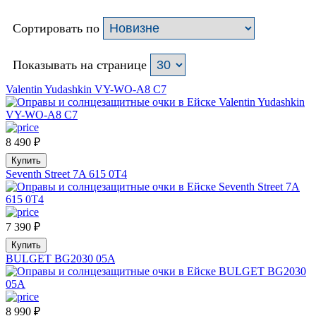
Сортировать по
Показывать на странице
Valentin Yudashkin VY-WO-A8 C7
8 490
₽
Купить
Seventh Street 7A 615 0T4
7 390
₽
Купить
BULGET BG2030 05A
8 990
₽