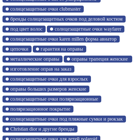
солнцезащитные очки clubmaster
бренды солнцезащитных очков под деловой костюм
под цвет волос
солнцезащитные очки wayfarer
солнцезащитные очки karen millen форма авиатор
цепочки
гарантия на оправы
металлические оправы
оправы трапеция женские
изготовление оправ на заказ
солнцезащитные очки для взрослых
оправы больших размеров женские
солнцезащитные очки поляризационные
поляризационное покрытие
солнцезащитные очки под пляжные сумки и рюкзак
Christian dior и другие бренды
солнцезащитные очки для детей polaroid