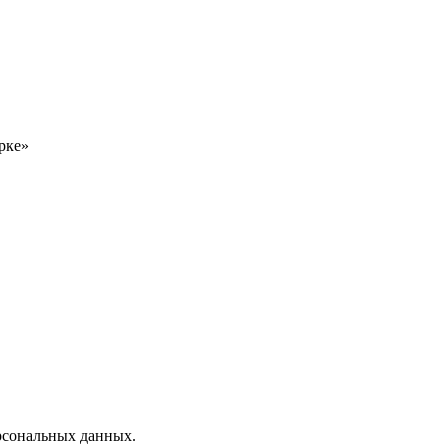
рке»
ерсональных данных.