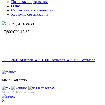
Правовая информация
О нас
Сертификаты соответствия
Карточка организации
8 (961) 419-38-39
+7(800)700-17-67
info@mir-optik.ru
5.0
5200+ отзывов
4.9
1500+ отзывов
4.9
100+ отзывов
Мы в Соц.сетях:
Рейтинг
5
/5 - Всего
1
голос(ов)
X