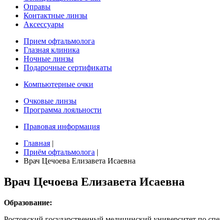
Оправы
Контактные линзы
Аксессуары
Прием офтальмолога
Глазная клиника
Ночные линзы
Подарочные сертификаты
Компьютерные очки
Очковые линзы
Программа лояльности
Правовая информация
Главная
|
Приём офтальмолога
|
Врач Цечоева Елизавета Исаевна
Врач Цечоева Елизавета Исаевна
Образование:
Ростовский государственный медицинский университет по специ