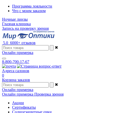
Программа лояльности
Что с моим заказом
Ночные линзы
Глазная клиника
Запись на проверку зрения
5.0
6000+ отзывов
✖
Онлайн примерка
8-800-700-17-67
Адреса салонов
0
Корзина заказов
✖
Онлайн примерка
Онлайн примерка
Проверка зрения
Акции
Сертификаты
Солнцезащитные очки