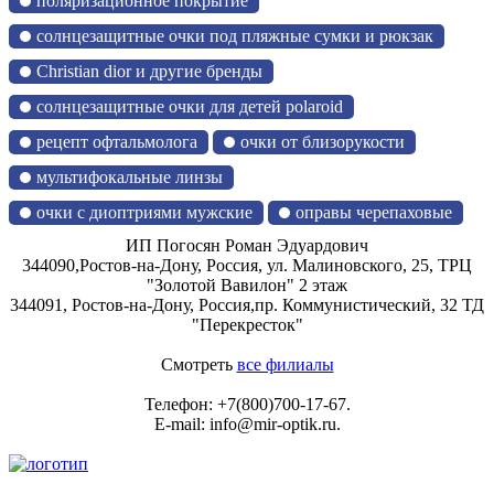
поляризационное покрытие
солнцезащитные очки под пляжные сумки и рюкзак
Christian dior и другие бренды
солнцезащитные очки для детей polaroid
рецепт офтальмолога
очки от близорукости
мультифокальные линзы
очки с диоптриями мужские
оправы черепаховые
ИП Погосян Роман Эдуардович
344090,
Ростов-на-Дону, Россия,
ул. Малиновского, 25, ТРЦ
"Золотой Вавилон" 2 этаж
344091,
Ростов-на-Дону, Россия,
пр. Коммунистический, 32 ТД
"Перекресток"
Смотреть
все филиалы
Телефон:
+7(800)700-17-67
.
E-mail:
info@mir-optik.ru
.