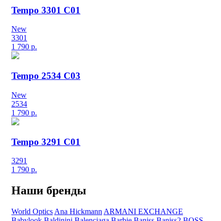
Tempo 3301 C01
New
3301
1 790
р.
Tempo 2534 C03
New
2534
1 790
р.
Tempo 3291 C01
3291
1 790
р.
Наши бренды
World Optics
Ana Hickmann
ARMANI EXCHANGE
Babylook
Baldinini
Balenciaga
Barbie
Baniss
Baniss2
BOSS