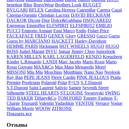
benetton
Bliss
BraveWear
Brothers Look
BULGET
BVLGARI
BFLEX
Carolina Herrera
Caterpillar
Carrera
Cazal
Cinema-Quentin
Christian Lacroix
DAVID BECKHAM
DACKOR
Diconi
Dior
Dolce&Gabbana
DSQUARED2
Eigengrau
Einstoffen
ELFSPIRIT
ELFSPIRIT2
EMILIO
PUCCI
Emporio Armani
Enni Marco
Estilo
Fisher Price
FACEAFACE
FRED
GENEX
Glory
GRESSO
Gucci
Guess
Guess by MARCIANO
HACKETT
Harley-Davidson
HEMME PARIS
Hickmann
HOT WHEELS
HUGO
HUGO
BOSS
Isabel Marant
INVU
Jaguar
Jimmy Choo
Juniorlook
KAREN MILLEN
KARL LAGERFELD
KENZO
Kreuzberg
Kinder
L.Riguardo
LANDI
Marc Jacobs
Mario Rossi
Mario
Rossi Giovani
MAX&Co
Max Mara
Megapolis
Merel
MISSONI
Miu Miu
Moschino
Montblanc
Nano Nao
Neolook
Ray Ban
PEPE JEANS
Pierre Cardin
PINK JEALOUS
Prada
Premier
Prodesiqn
Polaroid
Polar
P+US
S.T.Dupont
S.T.Dupont
Saint Laurent
Salivio
Sameir
Seventh Street
Silhouette
STEEL HEARTS
ST.LOUISE
Swarovski
SWING
TED BAKER
Tiffany&Co
TOM FORD
Tommy Fashion
T-
Charge
Trussardi
Valentin Yudashkin
VENTOE
Versace
Vogue
William Morris
WOOW
ZITRONE
Показать все
Отзывы