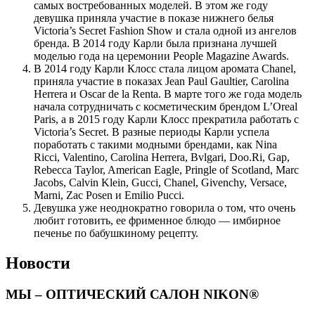
самых востребованных моделей. В этом же году
девушка приняла участие в показе нижнего белья
Victoria’s Secret Fashion Show и стала одной из ангелов
бренда. В 2014 году Карли была признана лучшей
моделью года на церемонии People Magazine Awards.
В 2014 году Карли Клосс стала лицом аромата Chanel,
приняла участие в показах Jean Paul Gaultier, Carolina
Herrera и Oscar de la Renta. В марте того же года модель
начала сотрудничать с косметическим брендом L’Oreal
Paris, а в 2015 году Карли Клосс прекратила работать с
Victoria’s Secret. В разные периоды Карли успела
поработать с такими модными брендами, как Nina
Ricci, Valentino, Carolina Herrera, Bvlgari, Doo.Ri, Gap,
Rebecca Taylor, American Eagle, Pringle of Scotland, Marc
Jacobs, Calvin Klein, Gucci, Chanel, Givenchy, Versace,
Marni, Zac Posen и Emilio Pucci.
Девушка уже неоднократно говорила о том, что очень
любит готовить, ее фрименное блюдо — имбирное
печенье по бабушкиному рецепту.
Новости
МЫ – ОПТИЧЕСКИЙ САЛОН NIKON®​