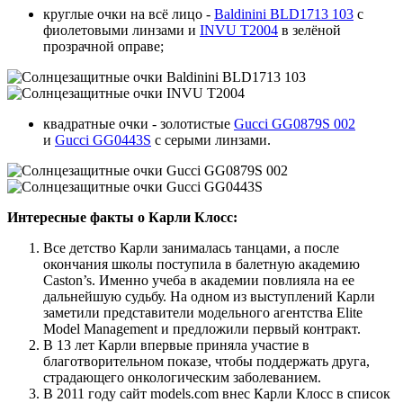
круглые очки на всё лицо -
Baldinini BLD1713 103
с
фиолетовыми линзами и
INVU T2004
в зелёной
прозрачной оправе;
квадратные очки - золотистые
Gucci GG0879S 002
и
Gucci GG0443S
с серыми линзами.
Интересные факты о Карли Клосс:
Все детство Карли занималась танцами, а после
окончания школы поступила в балетную академию
Caston’s. Именно учеба в академии повлияла на ее
дальнейшую судьбу. На одном из выступлений Карли
заметили представители модельного агентства Elite
Model Management и предложили первый контракт.
В 13 лет Карли впервые приняла участие в
благотворительном показе, чтобы поддержать друга,
страдающего онкологическим заболеванием.
В 2011 году сайт models.com внес Карли Клосс в список