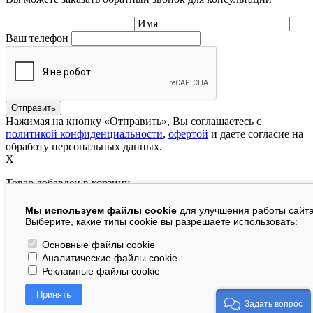
Имя
Ваш телефон
Нажимая на кнопку «Отправить», Вы соглашаетесь с
политикой конфиденциальности
,
офертой
и даете согласие на
обработу персональных данных.
X
Товар добавлен в корзину
Мы используем файлы cookie
для улучшения работы сайта
руб.
Выберите, какие типы cookie вы разрешаете использовать:
В корзине:
шт.
Основные файлы cookie
Аналитические файлы cookie
На сумму:
руб.
Рекламные файлы cookie
Перейти в корзину
Принять
Продолжить покупки
Задать вопрос