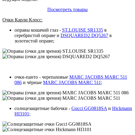
Посмотреть товары
Очки Карли Клосс:
оправы кошачий глаз -
ST.LOUISE SR1335
в
серебристой оправе и
DSQUARED2 DQ5267
в
золотистой оправе;
очки-панто - черепаховые
MARC JACOBS MARC 511
086
и чёрные
MARC JACOBS MARC 511
;
солнцезащитные бабочки -
Gucci GG0818SA
и
Hickmann
HI3101
;