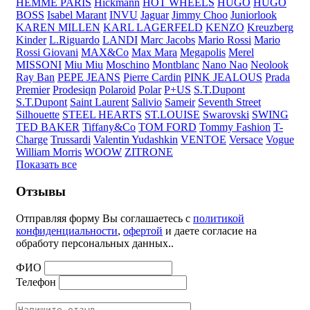
HEMME PARIS
Hickmann
HOT WHEELS
HUGO
HUGO
BOSS
Isabel Marant
INVU
Jaguar
Jimmy Choo
Juniorlook
KAREN MILLEN
KARL LAGERFELD
KENZO
Kreuzberg
Kinder
L.Riguardo
LANDI
Marc Jacobs
Mario Rossi
Mario
Rossi Giovani
MAX&Co
Max Mara
Megapolis
Merel
MISSONI
Miu Miu
Moschino
Montblanc
Nano Nao
Neolook
Ray Ban
PEPE JEANS
Pierre Cardin
PINK JEALOUS
Prada
Premier
Prodesiqn
Polaroid
Polar
P+US
S.T.Dupont
S.T.Dupont
Saint Laurent
Salivio
Sameir
Seventh Street
Silhouette
STEEL HEARTS
ST.LOUISE
Swarovski
SWING
TED BAKER
Tiffany&Co
TOM FORD
Tommy Fashion
T-
Charge
Trussardi
Valentin Yudashkin
VENTOE
Versace
Vogue
William Morris
WOOW
ZITRONE
Показать все
Отзывы
Отправляя форму Вы соглашаетесь с
политикой
конфиденциальности
,
офертой
и даете согласие на
обработу персональных данных..
ФИО
Телефон