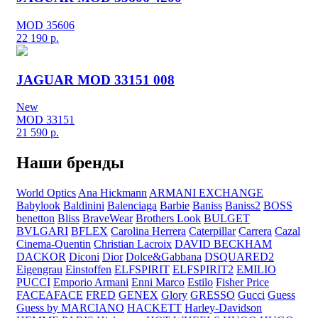
MOD 35606
22 190
р.
JAGUAR MOD 33151 008
New
MOD 33151
21 590
р.
Наши бренды
World Optics
Ana Hickmann
ARMANI EXCHANGE
Babylook
Baldinini
Balenciaga
Barbie
Baniss
Baniss2
BOSS
benetton
Bliss
BraveWear
Brothers Look
BULGET
BVLGARI
BFLEX
Carolina Herrera
Caterpillar
Carrera
Cazal
Cinema-Quentin
Christian Lacroix
DAVID BECKHAM
DACKOR
Diconi
Dior
Dolce&Gabbana
DSQUARED2
Eigengrau
Einstoffen
ELFSPIRIT
ELFSPIRIT2
EMILIO
PUCCI
Emporio Armani
Enni Marco
Estilo
Fisher Price
FACEAFACE
FRED
GENEX
Glory
GRESSO
Gucci
Guess
Guess by MARCIANO
HACKETT
Harley-Davidson