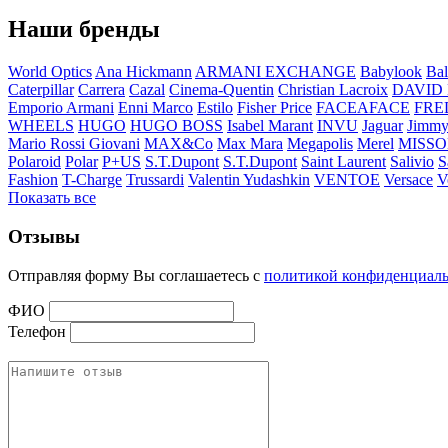
Наши бренды
World Optics
Ana Hickmann
ARMANI EXCHANGE
Babylook
Bal
Caterpillar
Carrera
Cazal
Cinema-Quentin
Christian Lacroix
DAVID
Emporio Armani
Enni Marco
Estilo
Fisher Price
FACEAFACE
FRE
WHEELS
HUGO
HUGO BOSS
Isabel Marant
INVU
Jaguar
Jimmy
Mario Rossi Giovani
MAX&Co
Max Mara
Megapolis
Merel
MISSO
Polaroid
Polar
P+US
S.T.Dupont
S.T.Dupont
Saint Laurent
Salivio
S
Fashion
T-Charge
Trussardi
Valentin Yudashkin
VENTOE
Versace
V
Показать все
Отзывы
Отправляя форму Вы соглашаетесь с
политикой конфиденциал
ФИО
Телефон