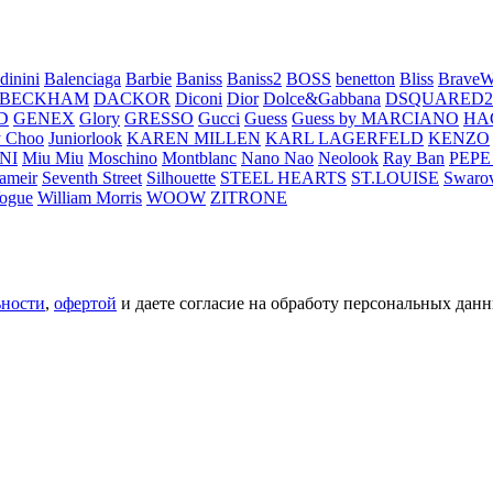
dinini
Balenciaga
Barbie
Baniss
Baniss2
BOSS
benetton
Bliss
BraveW
 BECKHAM
DACKOR
Diconi
Dior
Dolce&Gabbana
DSQUARED2
D
GENEX
Glory
GRESSO
Gucci
Guess
Guess by MARCIANO
HA
 Choo
Juniorlook
KAREN MILLEN
KARL LAGERFELD
KENZO
NI
Miu Miu
Moschino
Montblanc
Nano Nao
Neolook
Ray Ban
PEPE
ameir
Seventh Street
Silhouette
STEEL HEARTS
ST.LOUISE
Swarov
ogue
William Morris
WOOW
ZITRONE
ьности
,
офертой
и даете согласие на обработу персональных данн