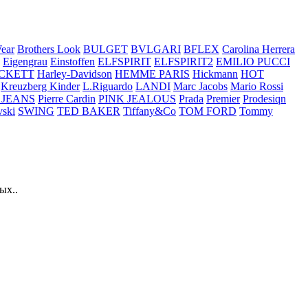
ear
Brothers Look
BULGET
BVLGARI
BFLEX
Carolina Herrera
Eigengrau
Einstoffen
ELFSPIRIT
ELFSPIRIT2
EMILIO PUCCI
CKETT
Harley-Davidson
HEMME PARIS
Hickmann
HOT
Kreuzberg Kinder
L.Riguardo
LANDI
Marc Jacobs
Mario Rossi
 JEANS
Pierre Cardin
PINK JEALOUS
Prada
Premier
Prodesiqn
ski
SWING
TED BAKER
Tiffany&Co
TOM FORD
Tommy
ых..