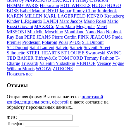
Guess by MARCIANO
HACKETT
Harley-Davidson
HEMME PARIS
Hickmann
HOT WHEELS
HUGO
HUGO
BOSS
Isabel Marant
INVU
Jaguar
Jimmy Choo
Juniorlook
KAREN MILLEN
KARL LAGERFELD
KENZO
Kreuzberg
Kinder
L.Riguardo
LANDI
Marc Jacobs
Mario Rossi
Mario
Rossi Giovani
MAX&Co
Max Mara
Megapolis
Merel
MISSONI
Miu Miu
Moschino
Montblanc
Nano Nao
Neolook
Ray Ban
PEPE JEANS
Pierre Cardin
PINK JEALOUS
Prada
Premier
Prodesiqn
Polaroid
Polar
P+US
S.T.Dupont
S.T.Dupont
Saint Laurent
Salivio
Sameir
Seventh Street
Silhouette
STEEL HEARTS
ST.LOUISE
Swarovski
SWING
TED BAKER
Tiffany&Co
TOM FORD
Tommy Fashion
T-
Charge
Trussardi
Valentin Yudashkin
VENTOE
Versace
Vogue
William Morris
WOOW
ZITRONE
Показать все
Отзывы
Отправляя форму Вы соглашаетесь с
политикой
конфиденциальности
,
офертой
и даете согласие на
обработу персональных данных..
ФИО
Телефон