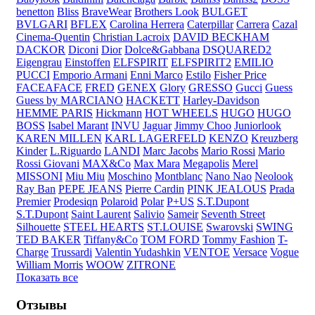
benetton
Bliss
BraveWear
Brothers Look
BULGET
BVLGARI
BFLEX
Carolina Herrera
Caterpillar
Carrera
Cazal
Cinema-Quentin
Christian Lacroix
DAVID BECKHAM
DACKOR
Diconi
Dior
Dolce&Gabbana
DSQUARED2
Eigengrau
Einstoffen
ELFSPIRIT
ELFSPIRIT2
EMILIO
PUCCI
Emporio Armani
Enni Marco
Estilo
Fisher Price
FACEAFACE
FRED
GENEX
Glory
GRESSO
Gucci
Guess
Guess by MARCIANO
HACKETT
Harley-Davidson
HEMME PARIS
Hickmann
HOT WHEELS
HUGO
HUGO
BOSS
Isabel Marant
INVU
Jaguar
Jimmy Choo
Juniorlook
KAREN MILLEN
KARL LAGERFELD
KENZO
Kreuzberg
Kinder
L.Riguardo
LANDI
Marc Jacobs
Mario Rossi
Mario
Rossi Giovani
MAX&Co
Max Mara
Megapolis
Merel
MISSONI
Miu Miu
Moschino
Montblanc
Nano Nao
Neolook
Ray Ban
PEPE JEANS
Pierre Cardin
PINK JEALOUS
Prada
Premier
Prodesiqn
Polaroid
Polar
P+US
S.T.Dupont
S.T.Dupont
Saint Laurent
Salivio
Sameir
Seventh Street
Silhouette
STEEL HEARTS
ST.LOUISE
Swarovski
SWING
TED BAKER
Tiffany&Co
TOM FORD
Tommy Fashion
T-
Charge
Trussardi
Valentin Yudashkin
VENTOE
Versace
Vogue
William Morris
WOOW
ZITRONE
Показать все
Отзывы