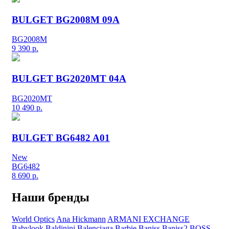
BULGET BG2008M 09A
BG2008M
9 390
р.
BULGET BG2020MT 04A
BG2020MT
10 490
р.
BULGET BG6482 A01
New
BG6482
8 690
р.
Наши бренды
World Optics
Ana Hickmann
ARMANI EXCHANGE
Babylook
Baldinini
Balenciaga
Barbie
Baniss
Baniss2
BOSS