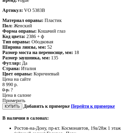
Бренд:
Vogue
Артикул:
VO 5383B
Материал оправы:
Пластик
Пол:
Женский
Форма оправы:
Кошачий глаз
Код цвета:
2386 + ф
Тип оправы:
Ободковая
Ширина линзы, мм:
52
Размер моста на переносице, мм:
18
Размер заушника, мм:
135
Футляр:
Да
Страна:
Италия
Цвет оправы:
Коричневый
Цена на сайте
8 990
р.
0
р.
?
Цена в салоне
Примерить
Добавить к примерке
Перейти к примерке
КУПИТЬ
В наличии в салонах:
Ростов-на-Дону, пр-кт. Космонавтов, 19а/28ж 1 этаж