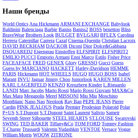
Наши бренды
World Optics
Ana Hickmann
ARMANI EXCHANGE
Babylook
Baldinini
Balenciaga
Barbie
Baniss
Baniss2
BOSS
benetton
Bliss
BraveWear
Brothers Look
BULGET
BVLGARI
BFLEX
Carolina
Herrera
Caterpillar
Carrera
Cazal
Cinema-Quentin
Christian Lacroix
DAVID BECKHAM
DACKOR
Diconi
Dior
Dolce&Gabbana
DSQUARED2
Eigengrau
Einstoffen
ELFSPIRIT
ELFSPIRIT2
EMILIO PUCCI
Emporio Armani
Enni Marco
Estilo
Fisher Price
FACEAFACE
FRED
GENEX
Glory
GRESSO
Gucci
Guess
Guess by MARCIANO
HACKETT
Harley-Davidson
HEMME
PARIS
Hickmann
HOT WHEELS
HUGO
HUGO BOSS
Isabel
Marant
INVU
Jaguar
Jimmy Choo
Juniorlook
KAREN MILLEN
KARL LAGERFELD
KENZO
Kreuzberg Kinder
L.Riguardo
LANDI
Marc Jacobs
Mario Rossi
Mario Rossi Giovani
MAX&Co
Max Mara
Megapolis
Merel
MISSONI
Miu Miu
Moschino
Montblanc
Nano Nao
Neolook
Ray Ban
PEPE JEANS
Pierre
Cardin
PINK JEALOUS
Prada
Premier
Prodesiqn
Polaroid
Polar
P+US
S.T.Dupont
S.T.Dupont
Saint Laurent
Salivio
Sameir
Seventh Street
Silhouette
STEEL HEARTS
ST.LOUISE
Swarovski
SWING
TED BAKER
Tiffany&Co
TOM FORD
Tommy Fashion
T-Charge
Trussardi
Valentin Yudashkin
VENTOE
Versace
Vogue
William Morris
WOOW
ZITRONE