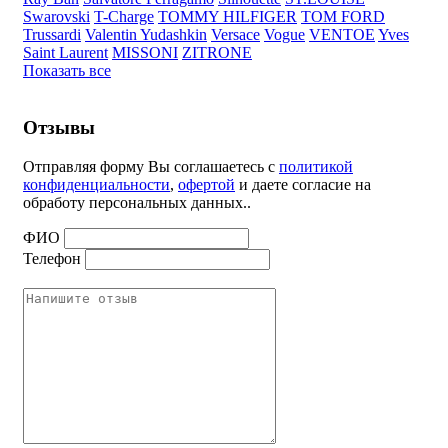
Swarovski
T-Charge
TOMMY HILFIGER
TOM FORD
Trussardi
Valentin Yudashkin
Versace
Vogue
VENTOE
Yves
Saint Laurent
MISSONI
ZITRONE
Показать все
Отзывы
Отправляя форму Вы соглашаетесь с
политикой
конфиденциальности
,
офертой
и даете согласие на
обработу персональных данных..
ФИО
Телефон