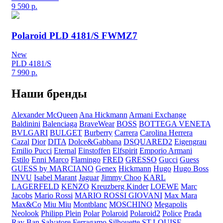
9 590
р.
Polaroid PLD 4181/S FWMZ7
New
PLD 4181/S
7 990
р.
Наши бренды
Alexander McQueen
Ana Hickmann
Armani Exchange
Baldinini
Balenciaga
BraveWear
BOSS
BOTTEGA VENETA
BVLGARI
BULGET
Burberry
Carrera
Carolina Herrera
Cazal
Dior
DITA
Dolce&Gabbana
DSQUARED2
Eigengrau
Emilio Pucci
Eternal
Einstoffen
Elfspirit
Emporio Armani
Estilo
Enni Marco
Flamingo
FRED
GRESSO
Gucci
Guess
GUESS by MARCIANO
Genex
Hickmann
Hugo
Hugo Boss
INVU
Isabel Marant
Jaguar
Jimmy Choo
KARL
LAGERFELD
KENZO
Kreuzberg Kinder
LOEWE
Marc
Jacobs
Mario Rossi
MARIO ROSSI GIOVANI
Max Mara
Max&Co
Miu Miu
Montblanc
MOSCHINO
Megapolis
Neolook
Philipp Plein
Polar
Polaroid
Polaroid2
Police
Prada
Ray Ban
Salvatore Ferragamo
Silhouette
ST.LOUISE