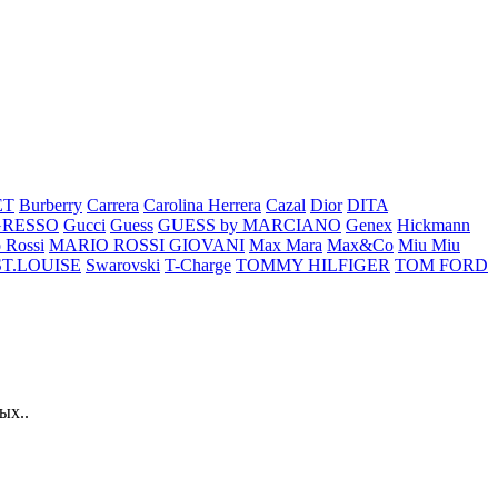
ET
Burberry
Carrera
Carolina Herrera
Cazal
Dior
DITA
GRESSO
Gucci
Guess
GUESS by MARCIANO
Genex
Hickmann
 Rossi
MARIO ROSSI GIOVANI
Max Mara
Max&Co
Miu Miu
ST.LOUISE
Swarovski
T-Charge
TOMMY HILFIGER
TOM FORD
ых..