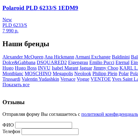
Polaroid PLD 6233/S 1EDM9
New
PLD 6233/S
7 990
р.
Наши бренды
Alexander McQueen
Ana Hickmann
Armani Exchange
Baldinini
Bal
Dolce&Gabbana
DSQUARED2
Eigengrau
Emilio Pucci
Eternal
Ein
Hugo
Hugo Boss
INVU
Isabel Marant
Jaguar
Jimmy Choo
KARL 
Montblanc
MOSCHINO
Megapolis
Neolook
Philipp Plein
Polar
Pol
Trussardi
Valentin Yudashkin
Versace
Vogue
VENTOE
Yves Saint L
Показать все
Отзывы
Отправляя форму Вы соглашаетесь с
политикой конфиденциал
ФИО
Телефон