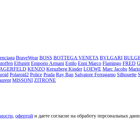
enciaga
BraveWear
BOSS
BOTTEGA VENETA
BVLGARI
BULG
stoffen
Elfspirit
Emporio Armani
Estilo
Enni Marco
Flamingo
FRED
LAGERFELD
KENZO
Kreuzberg Kinder
LOEWE
Marc Jacobs
Mario
aroid
Polaroid2
Police
Prada
Ray Ban
Salvatore Ferragamo
Silhouette
aurent
MISSONI
ZITRONE
ьности
,
офертой
и даете согласие на обработу персональных данн