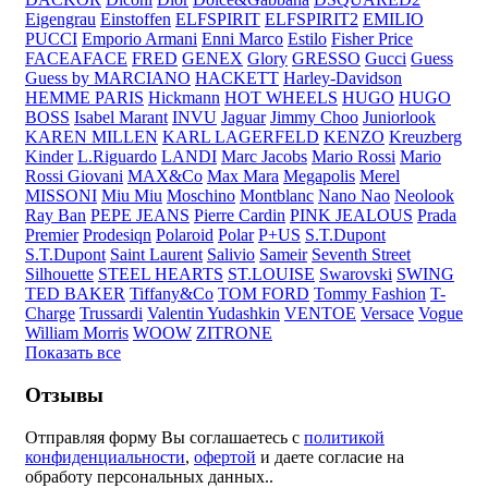
Eigengrau
Einstoffen
ELFSPIRIT
ELFSPIRIT2
EMILIO
PUCCI
Emporio Armani
Enni Marco
Estilo
Fisher Price
FACEAFACE
FRED
GENEX
Glory
GRESSO
Gucci
Guess
Guess by MARCIANO
HACKETT
Harley-Davidson
HEMME PARIS
Hickmann
HOT WHEELS
HUGO
HUGO
BOSS
Isabel Marant
INVU
Jaguar
Jimmy Choo
Juniorlook
KAREN MILLEN
KARL LAGERFELD
KENZO
Kreuzberg
Kinder
L.Riguardo
LANDI
Marc Jacobs
Mario Rossi
Mario
Rossi Giovani
MAX&Co
Max Mara
Megapolis
Merel
MISSONI
Miu Miu
Moschino
Montblanc
Nano Nao
Neolook
Ray Ban
PEPE JEANS
Pierre Cardin
PINK JEALOUS
Prada
Premier
Prodesiqn
Polaroid
Polar
P+US
S.T.Dupont
S.T.Dupont
Saint Laurent
Salivio
Sameir
Seventh Street
Silhouette
STEEL HEARTS
ST.LOUISE
Swarovski
SWING
TED BAKER
Tiffany&Co
TOM FORD
Tommy Fashion
T-
Charge
Trussardi
Valentin Yudashkin
VENTOE
Versace
Vogue
William Morris
WOOW
ZITRONE
Показать все
Отзывы
Отправляя форму Вы соглашаетесь с
политикой
конфиденциальности
,
офертой
и даете согласие на
обработу персональных данных..