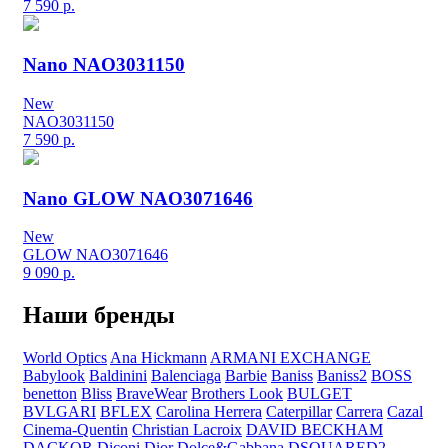
7 590
р.
Nano NAO3031150
New
NAO3031150
7 590
р.
Nano GLOW NAO3071646
New
GLOW NAO3071646
9 090
р.
Наши бренды
World Optics
Ana Hickmann
ARMANI EXCHANGE
Babylook
Baldinini
Balenciaga
Barbie
Baniss
Baniss2
BOSS
benetton
Bliss
BraveWear
Brothers Look
BULGET
BVLGARI
BFLEX
Carolina Herrera
Caterpillar
Carrera
Cazal
Cinema-Quentin
Christian Lacroix
DAVID BECKHAM
DACKOR
Diconi
Dior
Dolce&Gabbana
DSQUARED2