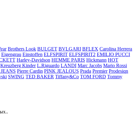
ear
Brothers Look
BULGET
BVLGARI
BFLEX
Carolina Herrera
Eigengrau
Einstoffen
ELFSPIRIT
ELFSPIRIT2
EMILIO PUCCI
CKETT
Harley-Davidson
HEMME PARIS
Hickmann
HOT
Kreuzberg Kinder
L.Riguardo
LANDI
Marc Jacobs
Mario Rossi
 JEANS
Pierre Cardin
PINK JEALOUS
Prada
Premier
Prodesiqn
ski
SWING
TED BAKER
Tiffany&Co
TOM FORD
Tommy
ых..