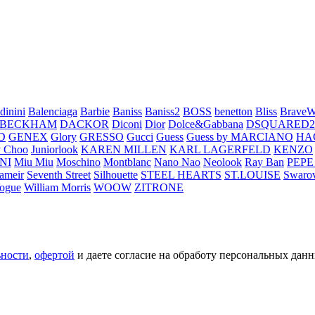
dinini
Balenciaga
Barbie
Baniss
Baniss2
BOSS
benetton
Bliss
BraveW
 BECKHAM
DACKOR
Diconi
Dior
Dolce&Gabbana
DSQUARED2
D
GENEX
Glory
GRESSO
Gucci
Guess
Guess by MARCIANO
HA
 Choo
Juniorlook
KAREN MILLEN
KARL LAGERFELD
KENZO
NI
Miu Miu
Moschino
Montblanc
Nano Nao
Neolook
Ray Ban
PEPE
ameir
Seventh Street
Silhouette
STEEL HEARTS
ST.LOUISE
Swarov
ogue
William Morris
WOOW
ZITRONE
ьности
,
офертой
и даете согласие на обработу персональных данн