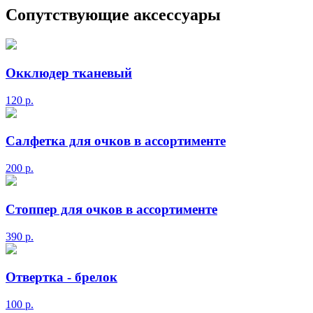
Сопутствующие аксессуары
Окклюдер тканевый
120
р.
Салфетка для очков в ассортименте
200
р.
Стоппер для очков в ассортименте
390
р.
Отвертка - брелок
100
р.