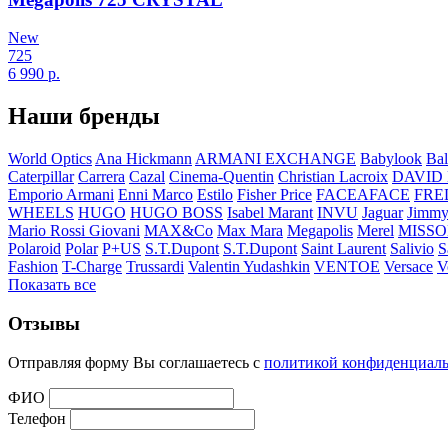
New
725
6 990
р.
Наши бренды
World Optics
Ana Hickmann
ARMANI EXCHANGE
Babylook
Bal
Caterpillar
Carrera
Cazal
Cinema-Quentin
Christian Lacroix
DAVID
Emporio Armani
Enni Marco
Estilo
Fisher Price
FACEAFACE
FRE
WHEELS
HUGO
HUGO BOSS
Isabel Marant
INVU
Jaguar
Jimmy
Mario Rossi Giovani
MAX&Co
Max Mara
Megapolis
Merel
MISSO
Polaroid
Polar
P+US
S.T.Dupont
S.T.Dupont
Saint Laurent
Salivio
S
Fashion
T-Charge
Trussardi
Valentin Yudashkin
VENTOE
Versace
V
Показать все
Отзывы
Отправляя форму Вы соглашаетесь с
политикой конфиденциал
ФИО
Телефон