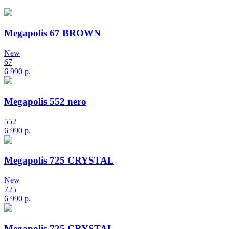
Megapolis 67 BROWN
New
67
6 990
р.
Megapolis 552 nero
552
6 990
р.
Megapolis 725 CRYSTAL
New
725
6 990
р.
Megapolis 725 CRYSTAL