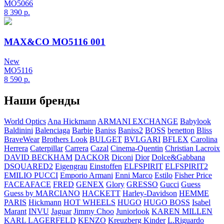
MO5066
8 390
р.
MAX&CO MO5116 001
New
MO5116
8 590
р.
Наши бренды
World Optics
Ana Hickmann
ARMANI EXCHANGE
Babylook
Baldinini
Balenciaga
Barbie
Baniss
Baniss2
BOSS
benetton
Bliss
BraveWear
Brothers Look
BULGET
BVLGARI
BFLEX
Carolina
Herrera
Caterpillar
Carrera
Cazal
Cinema-Quentin
Christian Lacroix
DAVID BECKHAM
DACKOR
Diconi
Dior
Dolce&Gabbana
DSQUARED2
Eigengrau
Einstoffen
ELFSPIRIT
ELFSPIRIT2
EMILIO PUCCI
Emporio Armani
Enni Marco
Estilo
Fisher Price
FACEAFACE
FRED
GENEX
Glory
GRESSO
Gucci
Guess
Guess by MARCIANO
HACKETT
Harley-Davidson
HEMME
PARIS
Hickmann
HOT WHEELS
HUGO
HUGO BOSS
Isabel
Marant
INVU
Jaguar
Jimmy Choo
Juniorlook
KAREN MILLEN
KARL LAGERFELD
KENZO
Kreuzberg Kinder
L.Riguardo