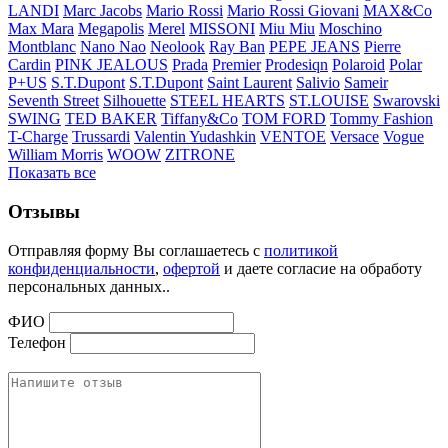
LANDI
Marc Jacobs
Mario Rossi
Mario Rossi Giovani
MAX&Co
Max Mara
Megapolis
Merel
MISSONI
Miu Miu
Moschino
Montblanc
Nano Nao
Neolook
Ray Ban
PEPE JEANS
Pierre
Cardin
PINK JEALOUS
Prada
Premier
Prodesiqn
Polaroid
Polar
P+US
S.T.Dupont
S.T.Dupont
Saint Laurent
Salivio
Sameir
Seventh Street
Silhouette
STEEL HEARTS
ST.LOUISE
Swarovski
SWING
TED BAKER
Tiffany&Co
TOM FORD
Tommy Fashion
T-Charge
Trussardi
Valentin Yudashkin
VENTOE
Versace
Vogue
William Morris
WOOW
ZITRONE
Показать все
Отзывы
Отправляя форму Вы соглашаетесь с
политикой
конфиденциальности
,
офертой
и даете согласие на обработу
персональных данных..
ФИО
Телефон