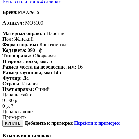
Есть в наличии в 4 салонах
Бренд:
MAX&Co
Артикул:
MO5109
Материал оправы:
Пластик
Пол:
Женский
Форма оправы:
Кошачий глаз
Код цвета:
090 +ф
Тип оправы:
Ободковая
Ширина линзы, мм:
51
Размер моста на переносице, мм:
16
Размер заушника, мм:
145
Футляр:
Да
Страна:
Италия
Цвет оправы:
Синий
Цена на сайте
9 590
р.
0
р.
?
Цена в салоне
Примерить
Добавить к примерке
Перейти к примерке
КУПИТЬ
В наличии в салонах: