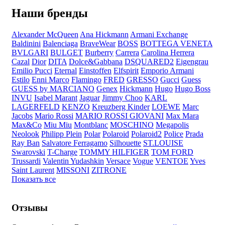
Наши бренды
Alexander McQueen
Ana Hickmann
Armani Exchange
Baldinini
Balenciaga
BraveWear
BOSS
BOTTEGA VENETA
BVLGARI
BULGET
Burberry
Carrera
Carolina Herrera
Cazal
Dior
DITA
Dolce&Gabbana
DSQUARED2
Eigengrau
Emilio Pucci
Eternal
Einstoffen
Elfspirit
Emporio Armani
Estilo
Enni Marco
Flamingo
FRED
GRESSO
Gucci
Guess
GUESS by MARCIANO
Genex
Hickmann
Hugo
Hugo Boss
INVU
Isabel Marant
Jaguar
Jimmy Choo
KARL
LAGERFELD
KENZO
Kreuzberg Kinder
LOEWE
Marc
Jacobs
Mario Rossi
MARIO ROSSI GIOVANI
Max Mara
Max&Co
Miu Miu
Montblanc
MOSCHINO
Megapolis
Neolook
Philipp Plein
Polar
Polaroid
Polaroid2
Police
Prada
Ray Ban
Salvatore Ferragamo
Silhouette
ST.LOUISE
Swarovski
T-Charge
TOMMY HILFIGER
TOM FORD
Trussardi
Valentin Yudashkin
Versace
Vogue
VENTOE
Yves
Saint Laurent
MISSONI
ZITRONE
Показать все
Отзывы