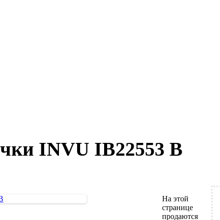
чки INVU IB22553 B
На этой
странице
продаются