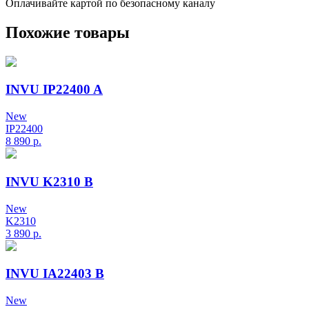
Оплачивайте картой по безопасному каналу
Похожие товары
INVU IP22400 A
New
IP22400
8 890
р.
INVU K2310 B
New
K2310
3 890
р.
INVU IA22403 B
New