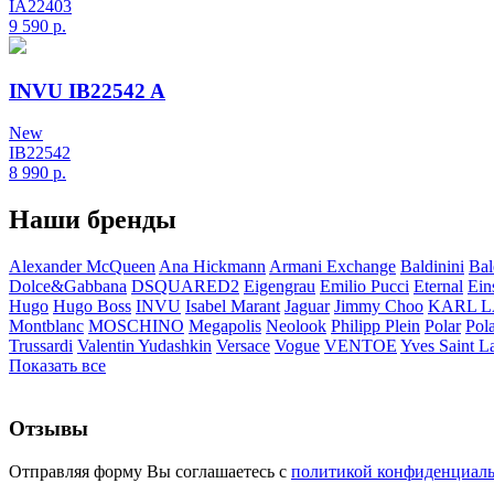
IA22403
9 590
р.
INVU IB22542 A
New
IB22542
8 990
р.
Наши бренды
Alexander McQueen
Ana Hickmann
Armani Exchange
Baldinini
Bal
Dolce&Gabbana
DSQUARED2
Eigengrau
Emilio Pucci
Eternal
Ein
Hugo
Hugo Boss
INVU
Isabel Marant
Jaguar
Jimmy Choo
KARL 
Montblanc
MOSCHINO
Megapolis
Neolook
Philipp Plein
Polar
Pol
Trussardi
Valentin Yudashkin
Versace
Vogue
VENTOE
Yves Saint L
Показать все
Отзывы
Отправляя форму Вы соглашаетесь с
политикой конфиденциал