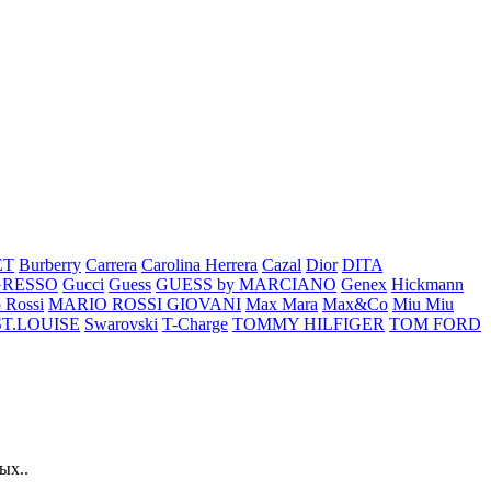
ET
Burberry
Carrera
Carolina Herrera
Cazal
Dior
DITA
GRESSO
Gucci
Guess
GUESS by MARCIANO
Genex
Hickmann
 Rossi
MARIO ROSSI GIOVANI
Max Mara
Max&Co
Miu Miu
ST.LOUISE
Swarovski
T-Charge
TOMMY HILFIGER
TOM FORD
ых..