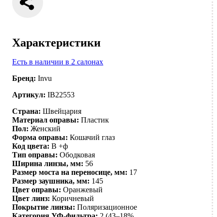
Характеристики
Есть в наличии в 2 салонах
Бренд:
Invu
Артикул:
IB22553
Страна:
Швейцария
Материал оправы:
Пластик
Пол:
Женский
Форма оправы:
Кошачий глаз
Код цвета:
B +ф
Тип оправы:
Ободковая
Ширина линзы, мм:
56
Размер моста на переносице, мм:
17
Размер заушника, мм:
145
Цвет оправы:
Оранжевый
Цвет линз:
Коричневый
Покрытие линзы:
Поляризационное
Категория УФ-фильтра:
2 (43–18%