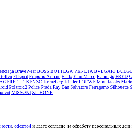
enciaga
BraveWear
BOSS
BOTTEGA VENETA
BVLGARI
BULG
stoffen
Elfspirit
Emporio Armani
Estilo
Enni Marco
Flamingo
FRED
LAGERFELD
KENZO
Kreuzberg Kinder
LOEWE
Marc Jacobs
Mario
aroid
Polaroid2
Police
Prada
Ray Ban
Salvatore Ferragamo
Silhouette
aurent
MISSONI
ZITRONE
ьности
,
офертой
и даете согласие на обработу персональных данн