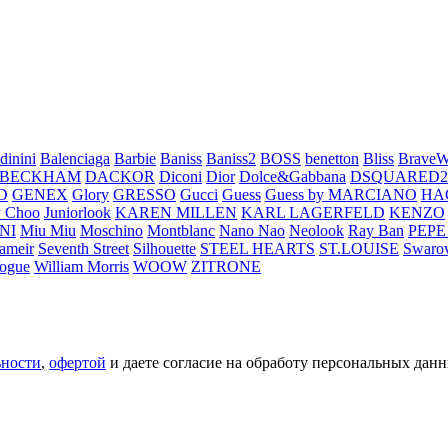
dinini
Balenciaga
Barbie
Baniss
Baniss2
BOSS
benetton
Bliss
BraveW
 BECKHAM
DACKOR
Diconi
Dior
Dolce&Gabbana
DSQUARED2
D
GENEX
Glory
GRESSO
Gucci
Guess
Guess by MARCIANO
HA
 Choo
Juniorlook
KAREN MILLEN
KARL LAGERFELD
KENZO
NI
Miu Miu
Moschino
Montblanc
Nano Nao
Neolook
Ray Ban
PEPE
ameir
Seventh Street
Silhouette
STEEL HEARTS
ST.LOUISE
Swarov
ogue
William Morris
WOOW
ZITRONE
ьности
,
офертой
и даете согласие на обработу персональных данн