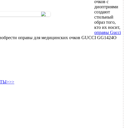
очков с
диоптриями
создают
стильный
образ того,
кто их носит,
оправы Gucci
риобрести оправы для медицинских очков GUCCI GG1424O
ТЫ>>>