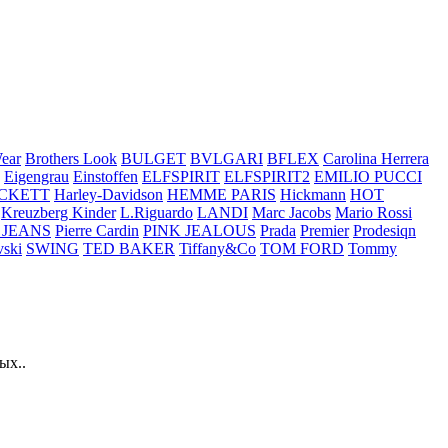
ear
Brothers Look
BULGET
BVLGARI
BFLEX
Carolina Herrera
Eigengrau
Einstoffen
ELFSPIRIT
ELFSPIRIT2
EMILIO PUCCI
CKETT
Harley-Davidson
HEMME PARIS
Hickmann
HOT
Kreuzberg Kinder
L.Riguardo
LANDI
Marc Jacobs
Mario Rossi
 JEANS
Pierre Cardin
PINK JEALOUS
Prada
Premier
Prodesiqn
ski
SWING
TED BAKER
Tiffany&Co
TOM FORD
Tommy
ых..