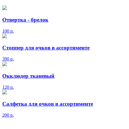
Отвертка - брелок
100
р.
Стоппер для очков в ассортименте
390
р.
Окклюдер тканевый
120
р.
Салфетка для очков в ассортименте
200
р.