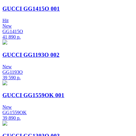
GUCCI GG1415O 001
Hit
New
GG1415O
41 890
р.
GUCCI GG1193O 002
New
GG1193O
39 590
р.
GUCCI GG1559OK 001
New
GG1559OK
39 890
р.
GUCCI GG1303O 003