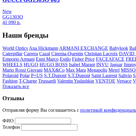
New
GG1303O
41 090
р.
Наши бренды
World Optics
Ana Hickmann
ARMANI EXCHANGE
Babylook
Bal
Caterpillar
Carrera
Cazal
Cinema-Quentin
Christian Lacroix
DAVID
Emporio Armani
Enni Marco
Estilo
Fisher Price
FACEAFACE
FRE
WHEELS
HUGO
HUGO BOSS
Isabel Marant
INVU
Jaguar
Jimmy
Mario Rossi Giovani
MAX&Co
Max Mara
Megapolis
Merel
MISSO
Polaroid
Polar
P+US
S.T.Dupont
S.T.Dupont
Saint Laurent
Salivio
S
Fashion
T-Charge
Trussardi
Valentin Yudashkin
VENTOE
Versace
V
Показать все
Отзывы
Отправляя форму Вы соглашаетесь с
политикой конфиденциал
ФИО
Телефон