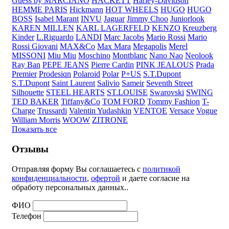
Guess by MARCIANO
HACKETT
Harley-Davidson
HEMME PARIS
Hickmann
HOT WHEELS
HUGO
HUGO
BOSS
Isabel Marant
INVU
Jaguar
Jimmy Choo
Juniorlook
KAREN MILLEN
KARL LAGERFELD
KENZO
Kreuzberg
Kinder
L.Riguardo
LANDI
Marc Jacobs
Mario Rossi
Mario
Rossi Giovani
MAX&Co
Max Mara
Megapolis
Merel
MISSONI
Miu Miu
Moschino
Montblanc
Nano Nao
Neolook
Ray Ban
PEPE JEANS
Pierre Cardin
PINK JEALOUS
Prada
Premier
Prodesiqn
Polaroid
Polar
P+US
S.T.Dupont
S.T.Dupont
Saint Laurent
Salivio
Sameir
Seventh Street
Silhouette
STEEL HEARTS
ST.LOUISE
Swarovski
SWING
TED BAKER
Tiffany&Co
TOM FORD
Tommy Fashion
T-
Charge
Trussardi
Valentin Yudashkin
VENTOE
Versace
Vogue
William Morris
WOOW
ZITRONE
Показать все
Отзывы
Отправляя форму Вы соглашаетесь с
политикой
конфиденциальности
,
офертой
и даете согласие на
обработу персональных данных..
ФИО
Телефон