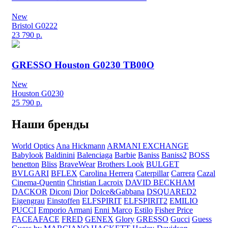
New
Bristol G0222
23 790
р.
GRESSO Houston G0230 TB00O
New
Houston G0230
25 790
р.
Наши бренды
World Optics
Ana Hickmann
ARMANI EXCHANGE
Babylook
Baldinini
Balenciaga
Barbie
Baniss
Baniss2
BOSS
benetton
Bliss
BraveWear
Brothers Look
BULGET
BVLGARI
BFLEX
Carolina Herrera
Caterpillar
Carrera
Cazal
Cinema-Quentin
Christian Lacroix
DAVID BECKHAM
DACKOR
Diconi
Dior
Dolce&Gabbana
DSQUARED2
Eigengrau
Einstoffen
ELFSPIRIT
ELFSPIRIT2
EMILIO
PUCCI
Emporio Armani
Enni Marco
Estilo
Fisher Price
FACEAFACE
FRED
GENEX
Glory
GRESSO
Gucci
Guess