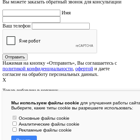
Вы можете заказать обратный звонок для консультации
Имя
Ваш телефон
Нажимая на кнопку «Отправить», Вы соглашаетесь с
политикой конфиденциальности
,
офертой
и даете
согласие на обработу персональных данных.
X
Товар добавлен в корзину
Мы используем файлы cookie
для улучшения работы сайта
руб.
Выберите, какие типы cookie вы разрешаете использовать:
В корзине:
шт.
Основные файлы cookie
Аналитические файлы cookie
На сумму:
руб.
Рекламные файлы cookie
Перейти в корзину