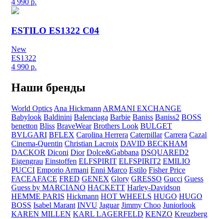
4 990
р.
ESTILO ES1322 C04
New
ES1322
4 990
р.
Наши бренды
World Optics
Ana Hickmann
ARMANI EXCHANGE
Babylook
Baldinini
Balenciaga
Barbie
Baniss
Baniss2
BOSS
benetton
Bliss
BraveWear
Brothers Look
BULGET
BVLGARI
BFLEX
Carolina Herrera
Caterpillar
Carrera
Cazal
Cinema-Quentin
Christian Lacroix
DAVID BECKHAM
DACKOR
Diconi
Dior
Dolce&Gabbana
DSQUARED2
Eigengrau
Einstoffen
ELFSPIRIT
ELFSPIRIT2
EMILIO
PUCCI
Emporio Armani
Enni Marco
Estilo
Fisher Price
FACEAFACE
FRED
GENEX
Glory
GRESSO
Gucci
Guess
Guess by MARCIANO
HACKETT
Harley-Davidson
HEMME PARIS
Hickmann
HOT WHEELS
HUGO
HUGO
BOSS
Isabel Marant
INVU
Jaguar
Jimmy Choo
Juniorlook
KAREN MILLEN
KARL LAGERFELD
KENZO
Kreuzberg