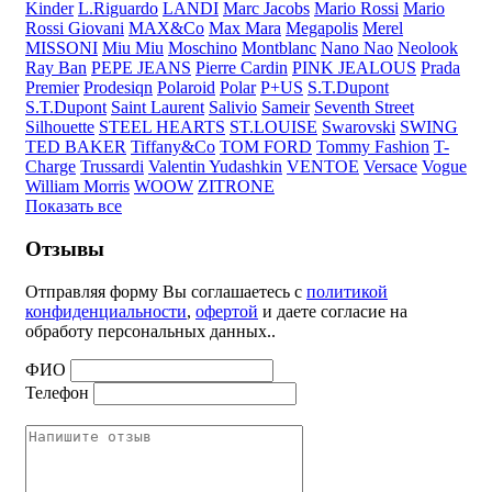
Kinder
L.Riguardo
LANDI
Marc Jacobs
Mario Rossi
Mario
Rossi Giovani
MAX&Co
Max Mara
Megapolis
Merel
MISSONI
Miu Miu
Moschino
Montblanc
Nano Nao
Neolook
Ray Ban
PEPE JEANS
Pierre Cardin
PINK JEALOUS
Prada
Premier
Prodesiqn
Polaroid
Polar
P+US
S.T.Dupont
S.T.Dupont
Saint Laurent
Salivio
Sameir
Seventh Street
Silhouette
STEEL HEARTS
ST.LOUISE
Swarovski
SWING
TED BAKER
Tiffany&Co
TOM FORD
Tommy Fashion
T-
Charge
Trussardi
Valentin Yudashkin
VENTOE
Versace
Vogue
William Morris
WOOW
ZITRONE
Показать все
Отзывы
Отправляя форму Вы соглашаетесь с
политикой
конфиденциальности
,
офертой
и даете согласие на
обработу персональных данных..
ФИО
Телефон