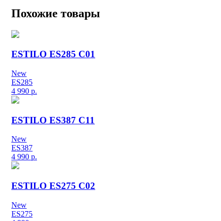
Похожие товары
ESTILO ES285 C01
New
ES285
4 990
р.
ESTILO ES387 C11
New
ES387
4 990
р.
ESTILO ES275 C02
New
ES275