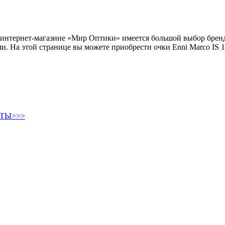
 интернет-магазине «Мир Оптики» имеется большой выбор брен
. На этой странице вы можете приобрести очки Enni Marco IS 12
ТЫ>>>
Круглые солнцезащитные очки
Авиаторы солнцезащитные очки