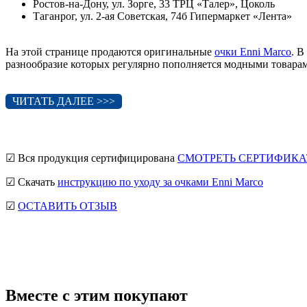
Ростов-на-Дону, ул. Зорге, 33 ТРЦ «Талер», Цоколь
Таганрог, ул. 2-ая Советская, 74б Гипермаркет «Лента»
На этой странице продаются оригинальные
очки Enni Marco
. В
разнообразие которых регулярно пополняется модными товарами
ЧИТАТЬ ДАЛЕЕ >>>
☑ Вся продукция сертифицирована
СМОТРЕТЬ СЕРТИФИКА
☑ Скачать
инструкцию по уходу за очками Enni Marco
☑
ОСТАВИТЬ ОТЗЫВ
мужские солнцезащитные очки
Ray-Ban солнцезащитные очки
солнцезащитные очки
Вместе с этим покупают