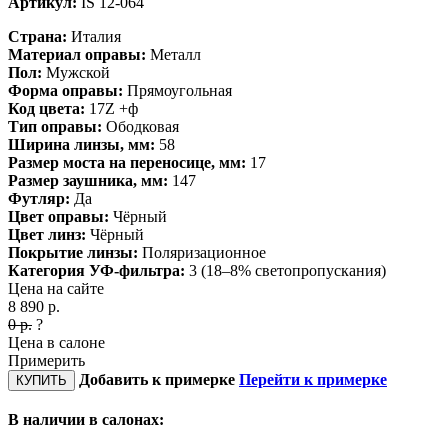
Артикул:
IS 12-064
Страна:
Италия
Материал оправы:
Металл
Пол:
Мужской
Форма оправы:
Прямоугольная
Код цвета:
17Z +ф
Тип оправы:
Ободковая
Ширина линзы, мм:
58
Размер моста на переносице, мм:
17
Размер заушника, мм:
147
Футляр:
Да
Цвет оправы:
Чёрный
Цвет линз:
Чёрный
Покрытие линзы:
Поляризационное
Категория УФ-фильтра:
3 (18–8% светопропускания)
Цена на сайте
8 890
р.
0
р.
?
Цена в салоне
Примерить
Добавить к примерке
Перейти к примерке
КУПИТЬ
В наличии в салонах: