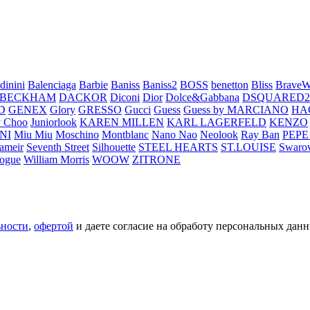
dinini
Balenciaga
Barbie
Baniss
Baniss2
BOSS
benetton
Bliss
BraveW
 BECKHAM
DACKOR
Diconi
Dior
Dolce&Gabbana
DSQUARED2
D
GENEX
Glory
GRESSO
Gucci
Guess
Guess by MARCIANO
HA
 Choo
Juniorlook
KAREN MILLEN
KARL LAGERFELD
KENZO
NI
Miu Miu
Moschino
Montblanc
Nano Nao
Neolook
Ray Ban
PEPE
ameir
Seventh Street
Silhouette
STEEL HEARTS
ST.LOUISE
Swarov
ogue
William Morris
WOOW
ZITRONE
ьности
,
офертой
и даете согласие на обработу персональных данн