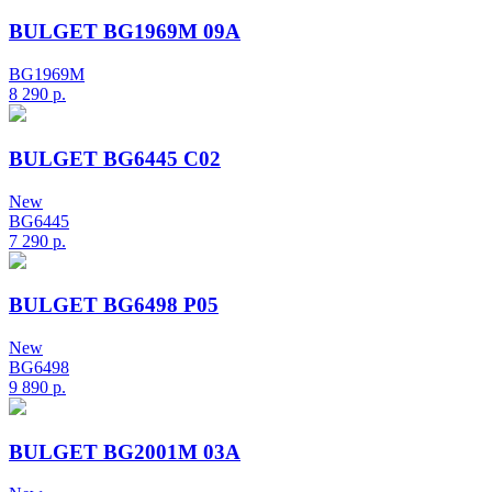
BULGET BG1969M 09A
BG1969M
8 290
р.
BULGET BG6445 C02
New
BG6445
7 290
р.
BULGET BG6498 P05
New
BG6498
9 890
р.
BULGET BG2001M 03A