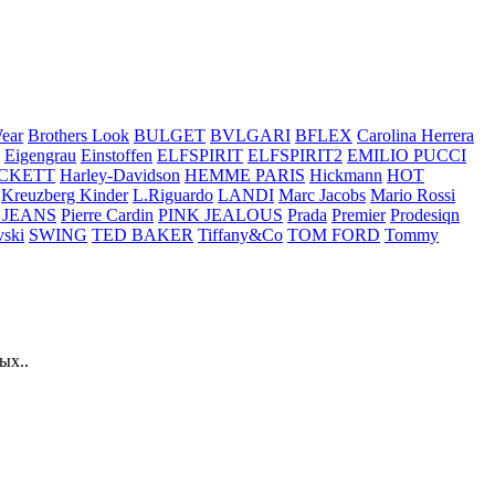
ear
Brothers Look
BULGET
BVLGARI
BFLEX
Carolina Herrera
Eigengrau
Einstoffen
ELFSPIRIT
ELFSPIRIT2
EMILIO PUCCI
CKETT
Harley-Davidson
HEMME PARIS
Hickmann
HOT
Kreuzberg Kinder
L.Riguardo
LANDI
Marc Jacobs
Mario Rossi
 JEANS
Pierre Cardin
PINK JEALOUS
Prada
Premier
Prodesiqn
ski
SWING
TED BAKER
Tiffany&Co
TOM FORD
Tommy
ых..