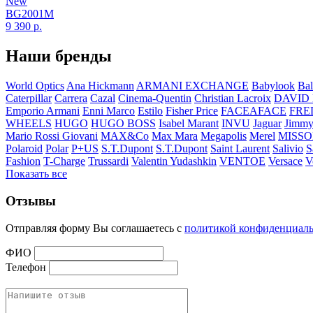
New
BG2001M
9 390
р.
Наши бренды
World Optics
Ana Hickmann
ARMANI EXCHANGE
Babylook
Bal
Caterpillar
Carrera
Cazal
Cinema-Quentin
Christian Lacroix
DAVID
Emporio Armani
Enni Marco
Estilo
Fisher Price
FACEAFACE
FRE
WHEELS
HUGO
HUGO BOSS
Isabel Marant
INVU
Jaguar
Jimmy
Mario Rossi Giovani
MAX&Co
Max Mara
Megapolis
Merel
MISSO
Polaroid
Polar
P+US
S.T.Dupont
S.T.Dupont
Saint Laurent
Salivio
S
Fashion
T-Charge
Trussardi
Valentin Yudashkin
VENTOE
Versace
V
Показать все
Отзывы
Отправляя форму Вы соглашаетесь с
политикой конфиденциал
ФИО
Телефон