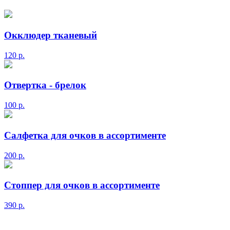
Окклюдер тканевый
120
р.
Отвертка - брелок
100
р.
Салфетка для очков в ассортименте
200
р.
Стоппер для очков в ассортименте
390
р.